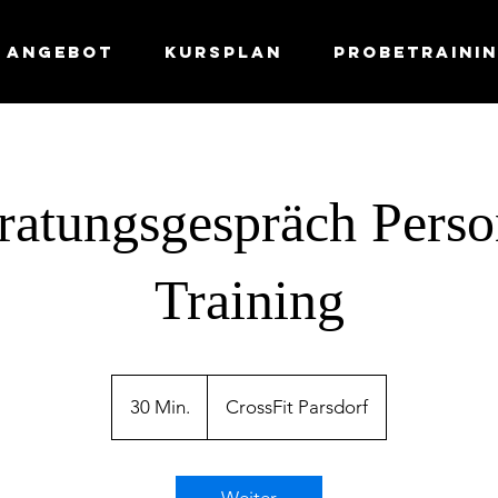
Angebot
Kursplan
Probetraini
ratungsgespräch Perso
Training
30 Min.
3
CrossFit Parsdorf
0
M
i