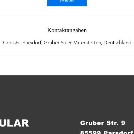
Weiter
n
.
Kontaktangaben
CrossFit Parsdorf, Gruber Str. 9, Vaterstetten, Deutschland
ULAR
Gruber Str. 9
85599 Parsdorf